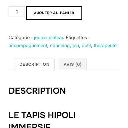
quantité
AJOUTER AU PANIER
de
Tapis
Hipoli
Catégorie :
jeu de plateau
Étiquettes :
IMMERSIF
accompagnement
,
coaching
,
jeu
,
outil
,
thérapeute
220x110cm
:
DESCRIPTION
AVIS (0)
Votre
Allié
d'Accompagnement
DESCRIPTION
de
Haute
Qualité
LE TAPIS HIPOLI
IMMERSIF